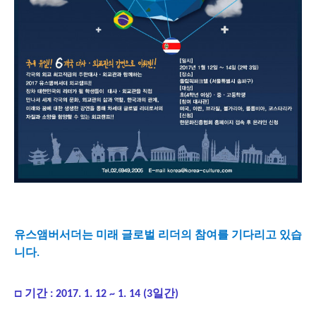
유스앰버서더는
미래
글로벌
리더의
참여를
기다리고
있습
니다
.
□
기간
일간
: 2017. 1
. 12
~ 1
. 14
(3
)