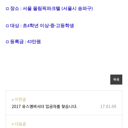
□
장소
서울
올림픽파크텔
서울시
송파구
:
(
)
□
대상
초4학년 이상
중
고등학생
:
∙
∙
□
등록금
만원
: 43
목록
이전글
2017 유스앰버서더 입금자를 찾습니다.
17.01.09
다음글