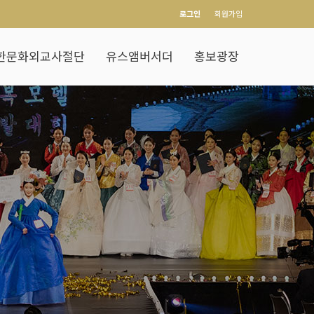
로그인
회원가입
한문화외교사절단
유스앰버서더
홍보광장