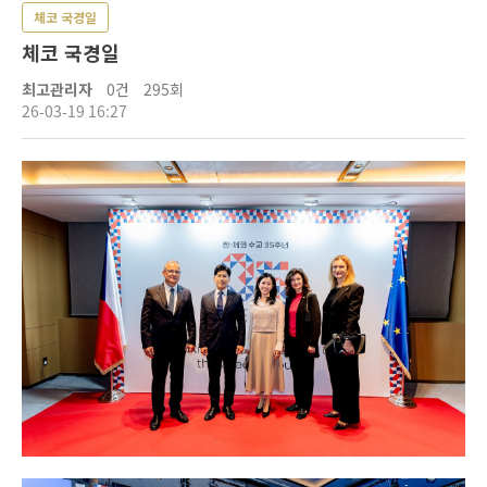
체코 국경일
체코 국경일
최고관리자
0건
295회
26-03-19 16:27