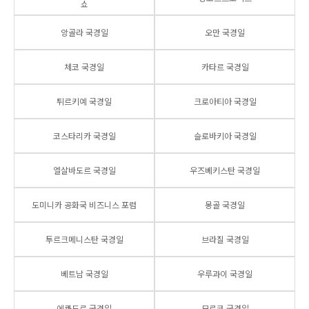
쇼
앙골라 국경일
오만 국경일
체코 국경일
카타르 국경일
튀르키예 국경일
크로아티아 국경일
코스타리카 국경일
슬로바키아 국경일
엘살바도르 국경일
우즈베키스탄 국경일
도미니카 공화국 비즈니스 포럼
몽골 국경일
투르크메니스탄 국경일
브라질 국경일
베트남 국경일
우루과이 국경일
에콰도르 국경일
모로코 국경일