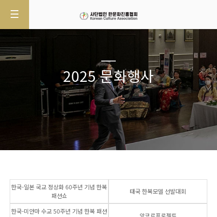
2025 문화행사
한국-일본 국교 정상화 60주년 기념 한복
태국 한복모델 선발대회
패션쇼
한국-미얀마 수교 50주년 기념 한복 패션
앙코르프로젝트