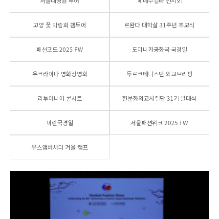
서울대병원 투어
베네수엘라 전시회
고양 꽃 박람회 팸투어
르완다 대학살 31주년 추모식
패션코드 2025 FW
도미니카공화국 국경일
우크라이나 영화상영회
투르크메니스탄 외교브리핑
리투아니아 콘서트
한문화외교사절단 31기 발대식
이란국경일
서울패션위크 2025 FW
유스앰버서더 겨울 캠프