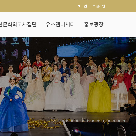
로그인
회원가입
한문화외교사절단
유스앰버서더
홍보광장