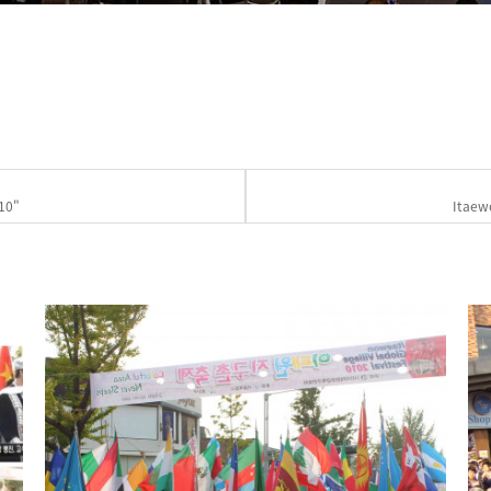
010"
Itaewo